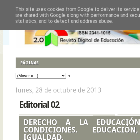
This site uses cookies from Google to deliver its service
are shared with Google along with performance and secur
statistics, and to detect and address abuse.
PÁGINAS
▼
lunes, 28 de octubre de 2013
Editorial 02
DERECHO A LA EDUCACIÓ
CONDICIONES. EDUCACI
IGUALDAD.