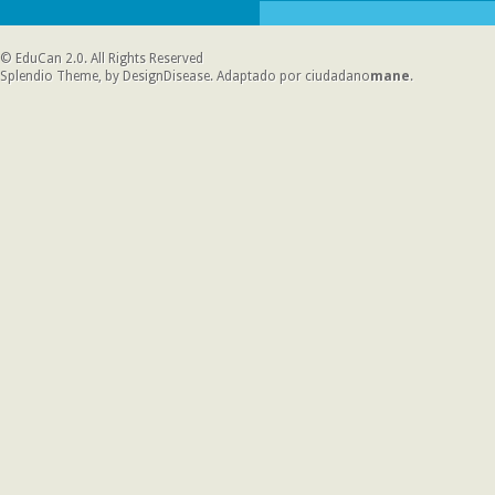
©
EduCan 2.0
. All Rights Reserved
Splendio Theme, by DesignDisease
. Adaptado por
ciudadano
mane
.