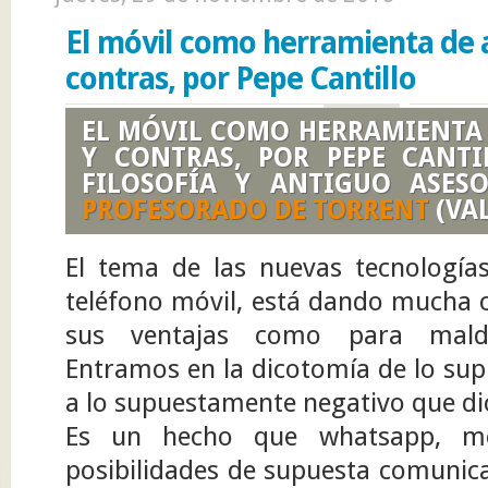
Gallardo, profesor de Lengua Castellana y Literatura en el IES
Margarita Salas de Sevilla. Hace poco leía, en un magnífico
El móvil como herramienta de a
reportaje de El País titulado “Sí, tus hijos ven porno (y así les
contras, por Pepe Cantillo
afecta)”, que la edad media de inicio al consumo...
EL MÓVIL COMO HERRAMIENTA 
Y CONTRAS, POR PEPE CANTI
FILOSOFÍA Y ANTIGUO ASE
PROFESORADO DE TORRENT
(VAL
El tema de las nuevas tecnologías
teléfono móvil, está dando mucha 
sus ventajas como para maldec
Entramos en la dicotomía de lo sup
a lo supuestamente negativo que di
Es un hecho que whatsapp, m
posibilidades de supuesta comunic