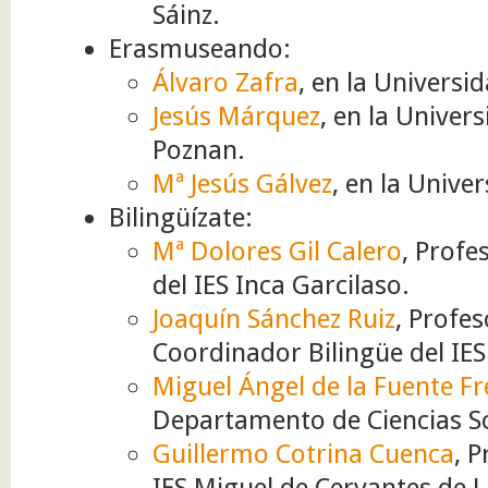
Sáinz.
Erasmuseando:
Álvaro Zafra
, en la Universi
Jesús Márquez
, en la Unive
Poznan.
Mª Jesús Gálvez
, en la Unive
Bilingüízate:
Mª Dolores Gil Calero
, Profe
del IES Inca Garcilaso.
Joaquín Sánchez Ruiz
, Profes
Coordinador Bilingüe del IES
Miguel Ángel de la Fuente F
Departamento de Ciencias Soc
Guillermo Cotrina Cuenca
, 
IES Miguel de Cervantes de 