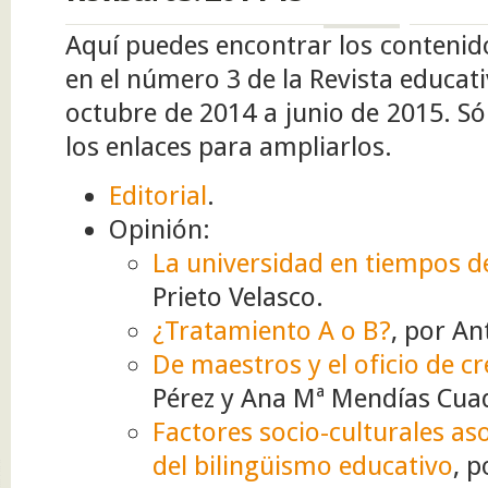
Gómez Carvajal, profesor de Francés y director del IES
Profesor Tierno Galván de La Rambla. Los idiomas son más
Aquí puedes encontrar los contenid
que un medio de comunicación. Son un reflejo singular de la
en el número 3 de la Revista educat
visión del mundo de las personas que lo hablan, un vehículo
de...
octubre de 2014 a junio de 2015. Só
los enlaces para ampliarlos.
Editorial
.
Opinión:
La universidad en tiempos de 
Prieto Velasco.
¿Tratamiento A o B?
, por A
De maestros y el oficio de cr
Pérez y Ana Mª Mendías Cua
Factores socio-culturales as
del bilingüismo educativo
, 