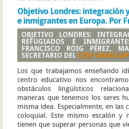
la diversidad del alumnado en el aula. En esta ocasión,
nuestro protagonista es Francisco José García Gascó,
Objetivo Londres: integración 
Profesor...
e inmigrantes en Europa. Por F
OBJETIVO LONDRES: INTEGR
REFUGIADOS E INMIGRANT
FRANCISCO ROIG PÉREZ, M
SECRETARIO DEL
CEIP GRAN CA
Los que trabajamos enseñando i
centro educativo nos encontram
obstáculos lingüísticos relacio
maneras que tenemos los seres h
misma idea. Especialmente, en las 
coloquial. Este mismo escalón y
tienen que superar personas que vi