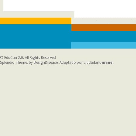
©
EduCan 2.0
. All Rights Reserved
Splendio Theme, by DesignDisease
. Adaptado por
ciudadano
mane
.