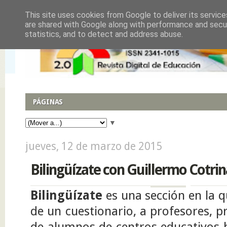
This site uses cookies from Google to deliver its service
are shared with Google along with performance and secur
statistics, and to detect and address abuse.
PÁGINAS
▼
jueves, 12 de marzo de 2015
Bilingüízate con Guillermo Cotrin
Bilingüízate
es una sección en la 
de un cuestionario, a profesores, 
de alumnos de centros educativos b